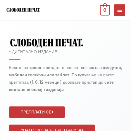
Skip
MAIN
0
to
MEN
content
- ДИГИТАЛНО ИЗДАНИЕ
Бидете во
тренд
и читајте го нашиот весник на
компјутер,
мобилен телефон или таблет.
По купување на пакет
претплата (
1, 6, 12 месеци
) добивате пристап до
сите
поставени онлајн изданија
.
ПРЕТПЛАТИ СЕ
УПАТСТВО ЗА РЕГИСТРАЦИЈА