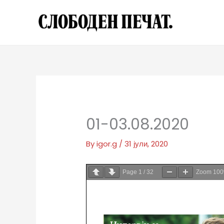
Skip
to
content
01-03.08.2020
By
igor.g
/
31 јули, 2020
Page
1
/
32
Zoom
10