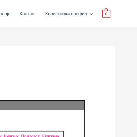
нлајн
Контакт
Кориснички профил
0