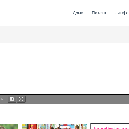
Дома
Пакети
Читај о
0%