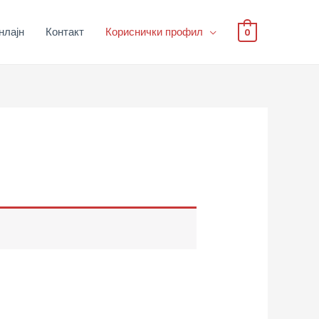
нлајн
Контакт
Кориснички профил
0