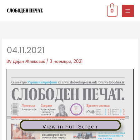
Skip
MAIN
0
to
MEN
content
04.11.2021
By
Дејан Живковиќ
/
3 ноември, 2021
View in Full Screen