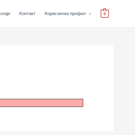
нлајн
Контакт
Кориснички профил
0