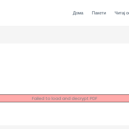
Дома
Пакети
Читај о
Failed to load and decrypt PDF