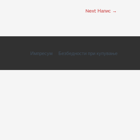
Next Напис
→
Импресум
Безбедности при купување