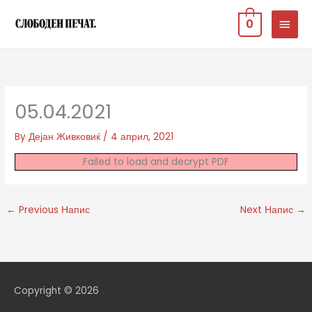
Skip
MAIN
0
to
MEN
content
05.04.2021
By
Дејан Живковиќ
/
4 април, 2021
Failed to load and decrypt PDF
←
Previous Напис
Next Напис
→
Copyright © 2026