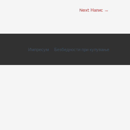
Next Напис
→
Импресум
Безбедности при купување