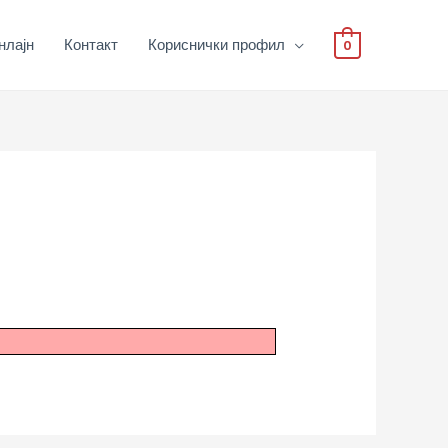
нлајн
Контакт
Кориснички профил
0