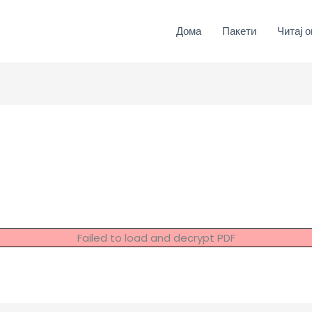
Дома
Пакети
Читај о
Failed to load and decrypt PDF