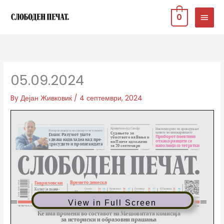
Skip
MAIN
0
to
MEN
content
05.09.2024
By
Дејан Живковиќ
/
4 септември, 2024
View in Full Screen