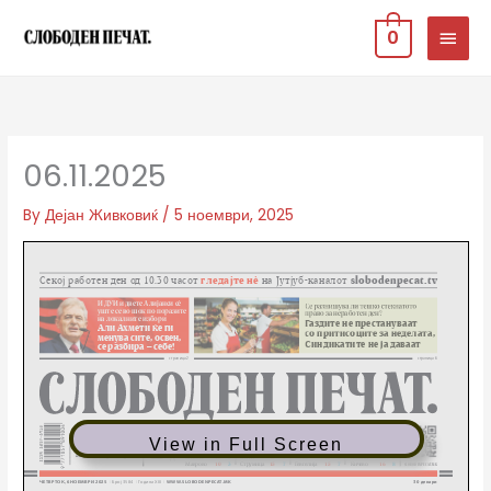
Skip
MAIN
0
to
MEN
content
06.11.2025
By
Дејан Живковиќ
/
5 ноември, 2025
View in Full Screen