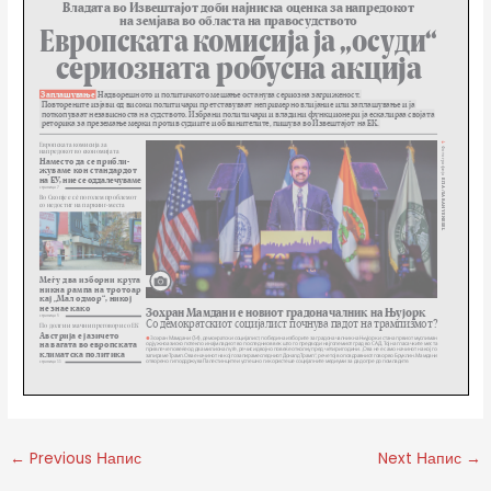
←
Previous Напис
Next Напис
→