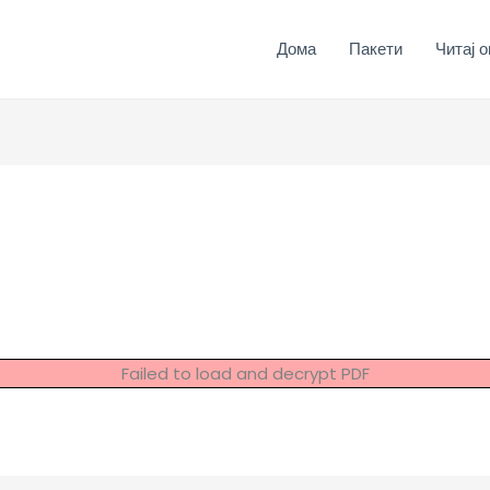
Дома
Пакети
Читај о
Failed to load and decrypt PDF