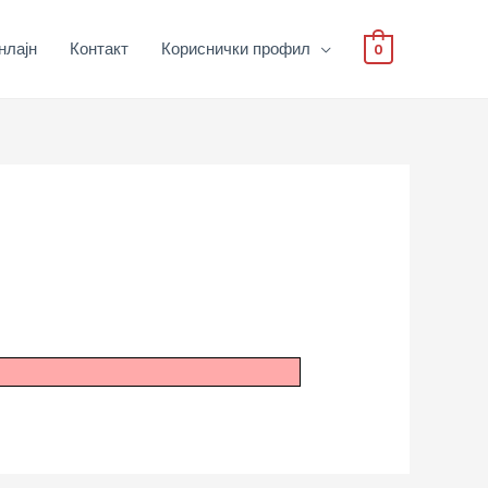
нлајн
Контакт
Кориснички профил
0