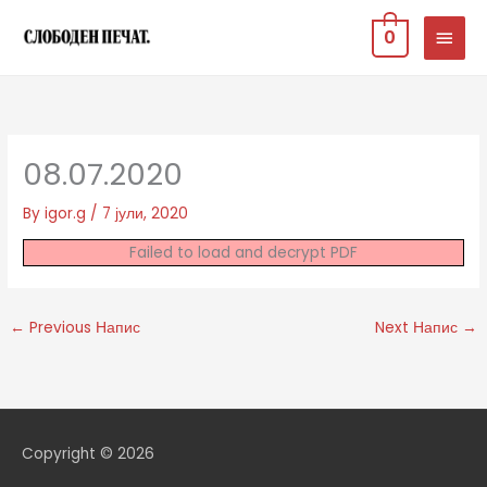
Skip
MAIN
0
to
MEN
content
08.07.2020
By
igor.g
/
7 јули, 2020
Failed to load and decrypt PDF
←
Previous Напис
Next Напис
→
Copyright © 2026