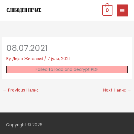
Skip
MAIN
0
to
MEN
content
08.07.2021
By
Дејан Живковиќ
/
7 јули, 2021
Failed to load and decrypt PDF
←
Previous Напис
Next Напис
→
Copyright © 2026