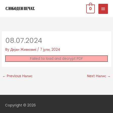
Skip
MAIN
0
to
MEN
content
08.07.2024
By
Дејан Живковиќ
/
7 јули, 2024
Failed to load and decrypt PDF
←
Previous Напис
Next Напис
→
Copyright © 2026