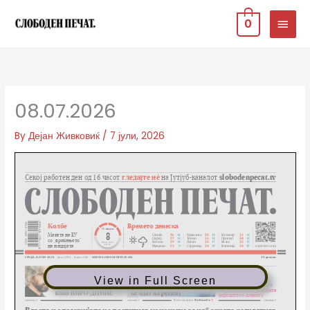
Skip
MAIN
0
to
MEN
content
08.07.2026
By
Дејан Живковиќ
/
7 јули, 2026
View in Full Screen