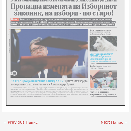
←
Previous Напис
Next Напис
→