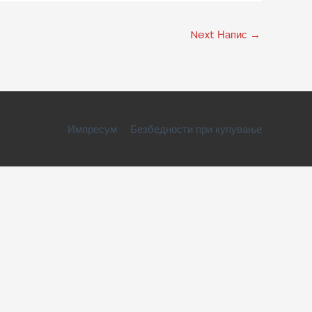
Next Напис
→
Импресум
Безбедности при купување