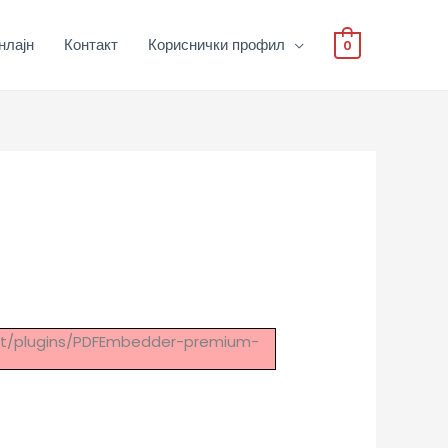
нлајн
Контакт
Кориснички профил
0
tent/plugins/PDFEmbedder-premium-