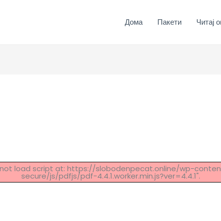
Дома
Пакети
Читај о
Cannot load script at: https://slobodenpecat.online/wp-con
secure/js/pdfjs/pdf-4.4.1.worker.min.js?ver=4.4.1".