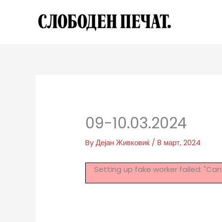
Skip
to
content
09-10.03.2024
By
Дејан Живковиќ
/
8 март, 2024
Setting up fake worker failed: "