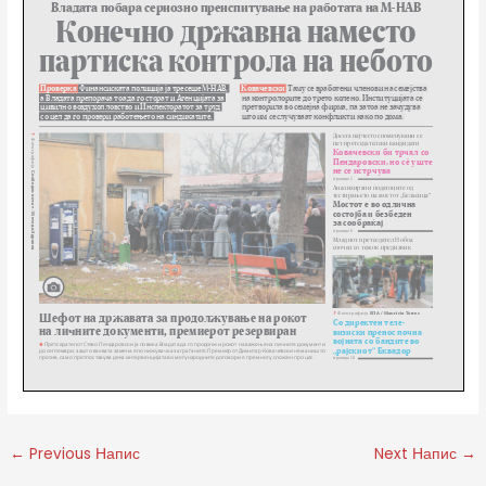
←
Previous Напис
Next Напис
→