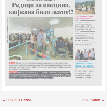
←
Previous Напис
Next Напис
→