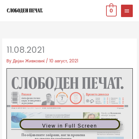
Skip
MAIN
0
to
MEN
content
11.08.2021
By
Дејан Живковиќ
/
10 август, 2021
View in Full Screen