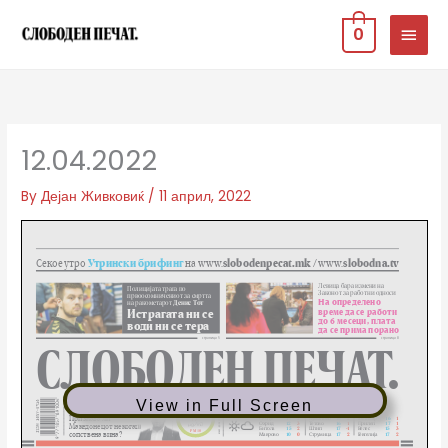
Skip
MAIN
0
to
MEN
content
12.04.2022
By
Дејан Живковиќ
/
11 април, 2022
View in Full Screen