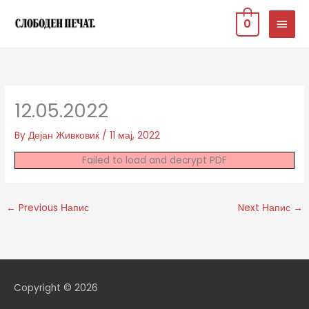
Skip
MAIN
0
to
MEN
content
12.05.2022
By
Дејан Живковиќ
/
11 мај, 2022
Failed to load and decrypt PDF
←
Previous Напис
Next Напис
→
Copyright © 2026