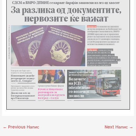
←
Previous Напис
Next Напис
→