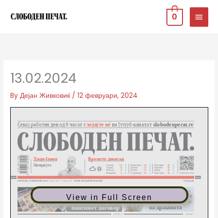
Skip
MAIN
0
to
MEN
content
13.02.2024
By
Дејан Живковиќ
/
12 февруари, 2024
View in Full Screen