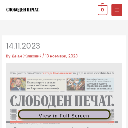
Skip
MAIN
0
to
MEN
content
14.11.2023
By
Дејан Живковиќ
/
13 ноември, 2023
View in Full Screen