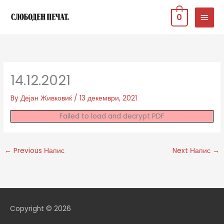
Skip
MAIN
0
to
MEN
content
14.12.2021
By
Дејан Живковиќ
/
13 декември, 2021
Failed to load and decrypt PDF
←
Previous Напис
Next Напис
→
Copyright © 2026