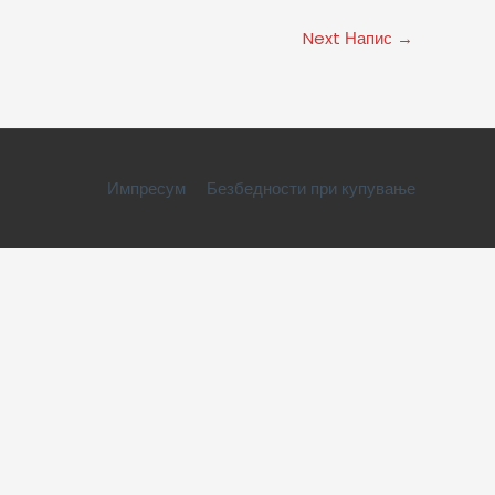
Next Напис
→
Импресум
Безбедности при купување