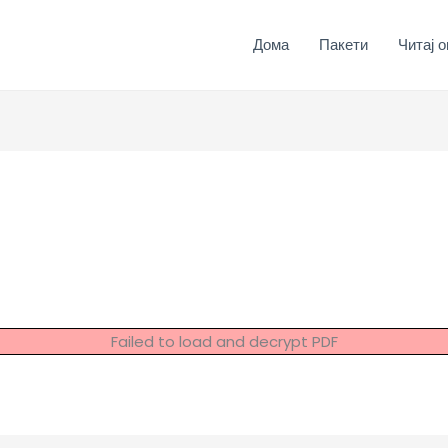
Дома
Пакети
Читај о
Failed to load and decrypt PDF