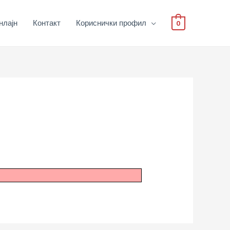
нлајн
Контакт
Кориснички профил
0