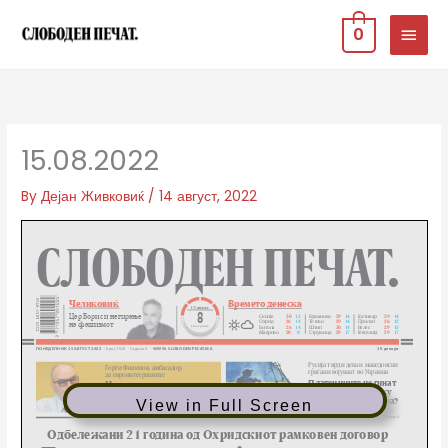
Skip
MAIN
0
to
MEN
content
15.08.2022
By
Дејан Живковиќ
/
14 август, 2022
View in Full Screen