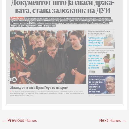
←
Previous Напис
Next Напис
→