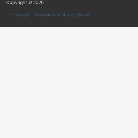
Copyright © 2026
Импресум
Безбедности при купување