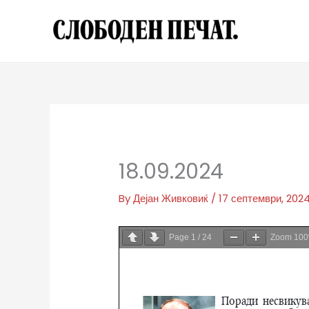
Skip
to
content
18.09.2024
By
Дејан Живковиќ
/
17 септември, 202
Page
1
/
24
Zoom
10