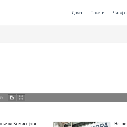
Дома
Пакети
Читај о
4
0%