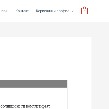
нлајн
Контакт
Кориснички профил
0