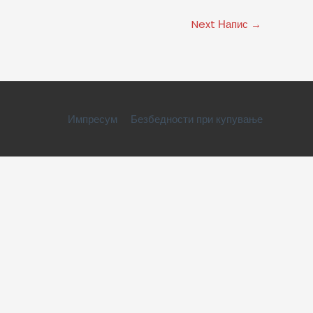
Next Напис
→
Импресум
Безбедности при купување