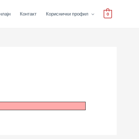
нлајн
Контакт
Кориснички профил
0