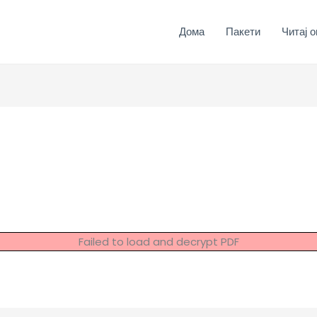
Дома
Пакети
Читај о
Failed to load and decrypt PDF