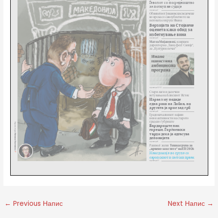
←
Previous Напис
Next Напис
→