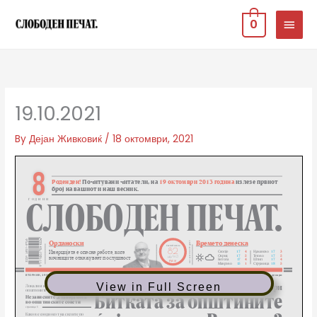
Skip
MAIN
0
to
MEN
content
19.10.2021
By
Дејан Живковиќ
/
18 октомври, 2021
View in Full Screen