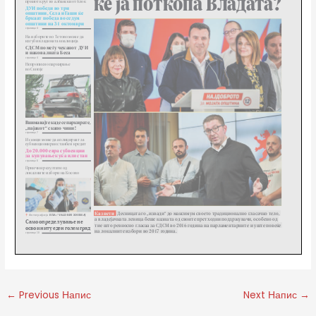
←
Previous Напис
Next Напис
→