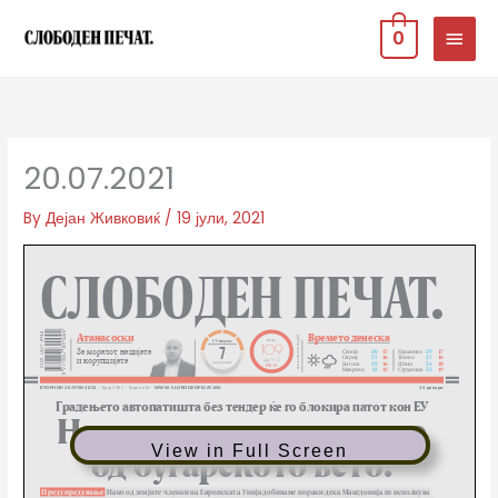
Skip
MAIN
0
to
MEN
content
20.07.2021
By
Дејан Живковиќ
/
19 јули, 2021
View in Full Screen