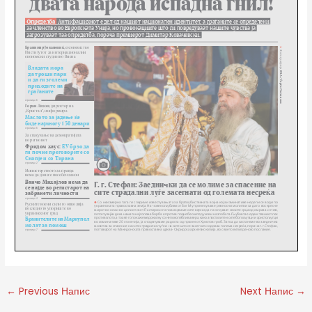
←
Previous Напис
Next Напис
→