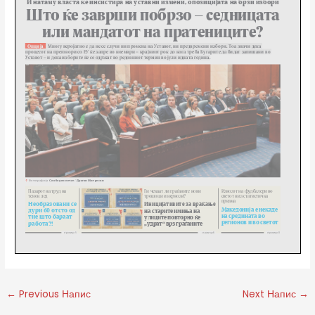
←
Previous Напис
Next Напис
→