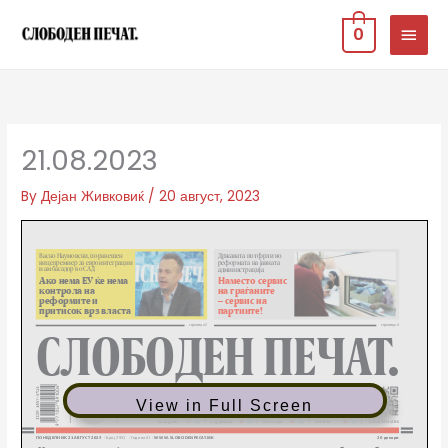
Skip
MAIN
0
to
MEN
content
21.08.2023
By
Дејан Живковиќ
/
20 август, 2023
View in Full Screen