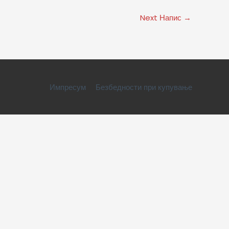
Next Напис
→
Импресум
Безбедности при купување