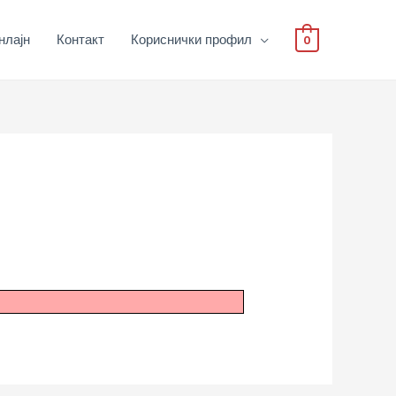
нлајн
Контакт
Кориснички профил
0