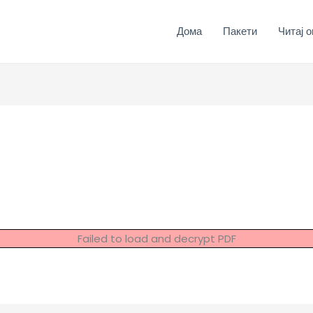
Дома
Пакети
Читај о
Failed to load and decrypt PDF