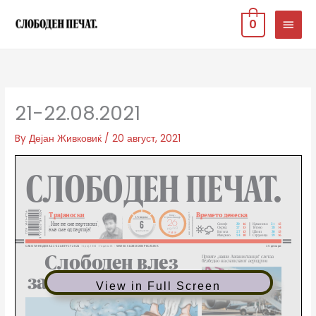
Skip
MAIN
0
to
MEN
content
21-22.08.2021
By
Дејан Живковиќ
/
20 август, 2021
View in Full Screen