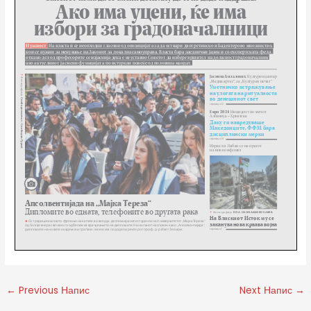
←
Previous Напис
Next Напис
→