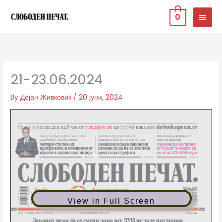
Skip
MAIN
0
to
MEN
content
21-23.06.2024
By
Дејан Живковиќ
/
20 јуни, 2024
View in Full Screen