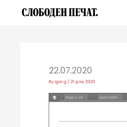
Skip
to
content
22.07.2020
By
igor.g
/
21 јули, 2020
Page
1
/
24
Zoom
100%