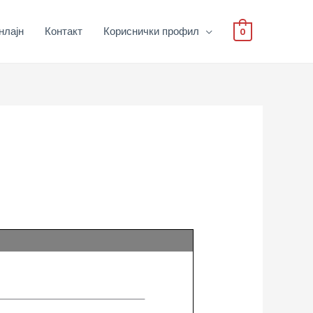
нлајн
Контакт
Кориснички профил
0