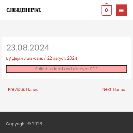
Skip
MAIN
0
to
MEN
content
23.08.2024
By
Дејан Живковиќ
/
22 август, 2024
Failed to load and decrypt PDF
←
Previous Напис
Next Напис
→
Copyright © 2026