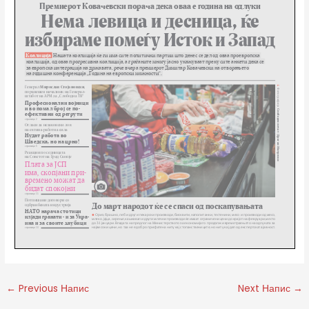
←
Previous Напис
Next Напис
→