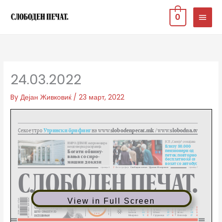
Skip
MAIN
0
to
MEN
content
24.03.2022
By
Дејан Живковиќ
/
23 март, 2022
View in Full Screen