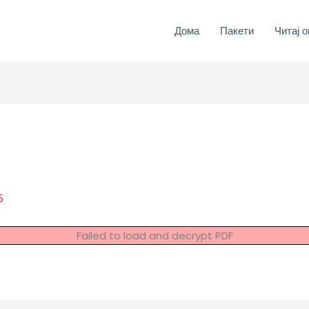
Дома
Пакети
Читај о
5
Failed to load and decrypt PDF