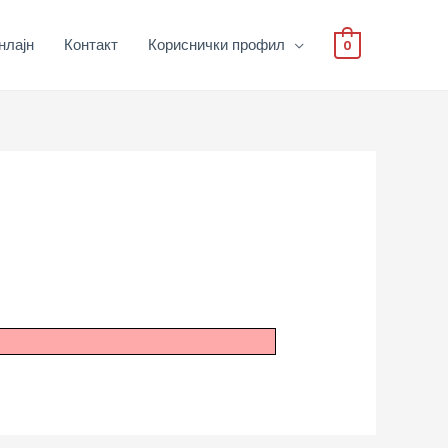
нлајн
Контакт
Кориснички профил
0