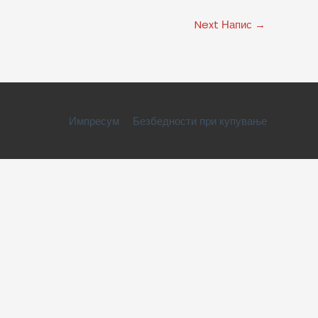
Next Напис
→
Импресум
Безбедности при купување