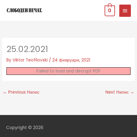
Skip
MAIN
0
to
MEN
content
25.02.2021
By
Viktor Teofilovski
/
24 февруари, 2021
Failed to load and decrypt PDF
←
Previous Напис
Next Напис
→
Copyright © 2026