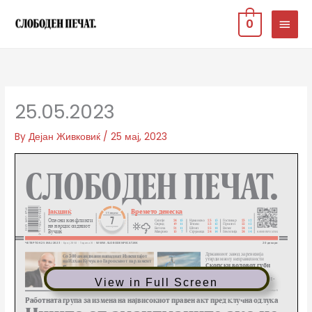
Skip
MAIN
0
to
MEN
content
25.05.2023
By
Дејан Живковиќ
/
25 мај, 2023
View in Full Screen