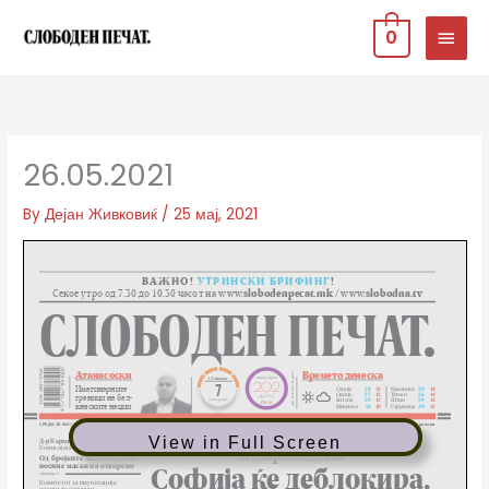
Skip
MAIN
0
to
MEN
content
26.05.2021
By
Дејан Живковиќ
/
25 мај, 2021
View in Full Screen