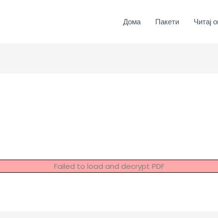
Дома
Пакети
Читај о
Failed to load and decrypt PDF