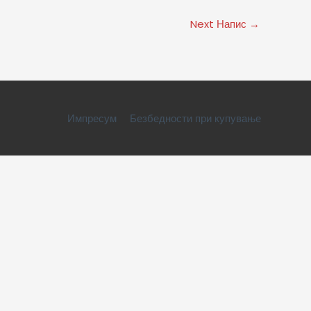
Next Напис
→
Импресум
Безбедности при купување