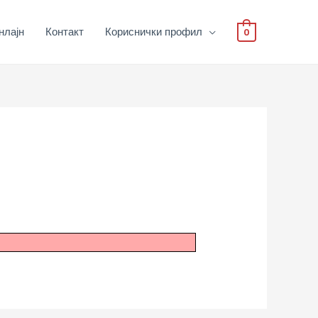
нлајн
Контакт
Кориснички профил
0