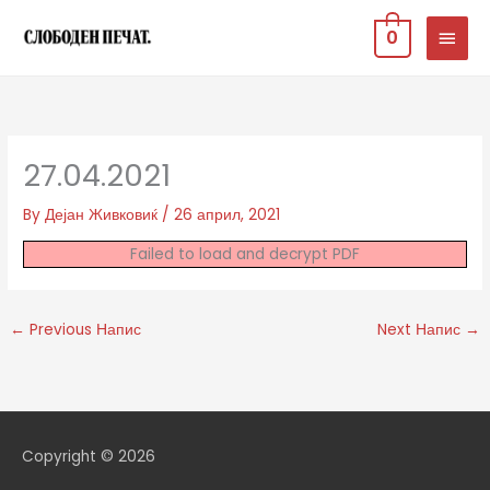
Skip
MAIN
0
to
MEN
content
27.04.2021
By
Дејан Живковиќ
/
26 април, 2021
Failed to load and decrypt PDF
←
Previous Напис
Next Напис
→
Copyright © 2026