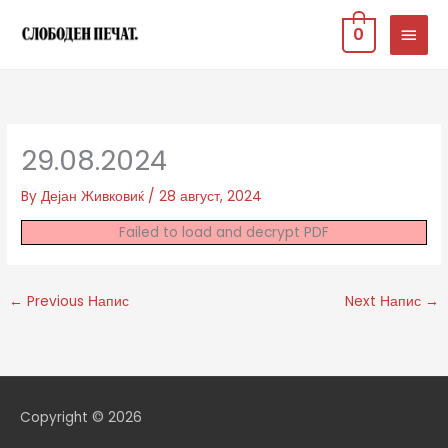
Skip
MAIN
0
to
MEN
content
29.08.2024
By
Дејан Живковиќ
/
28 август, 2024
Failed to load and decrypt PDF
←
Previous Напис
Next Напис
→
Copyright © 2026