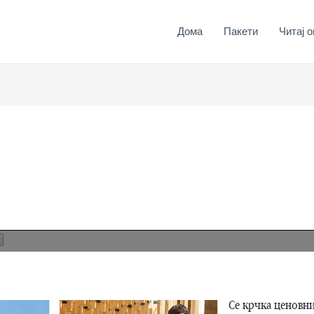
Дома
Пакети
Читај о