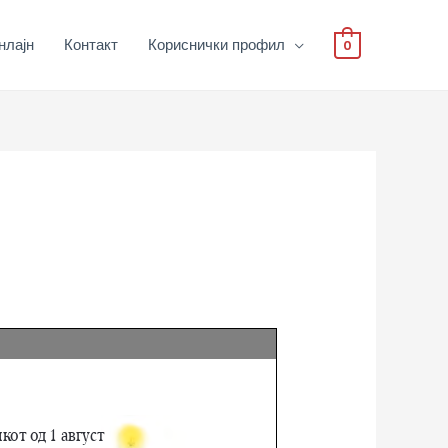
нлајн
Контакт
Кориснички профил
0