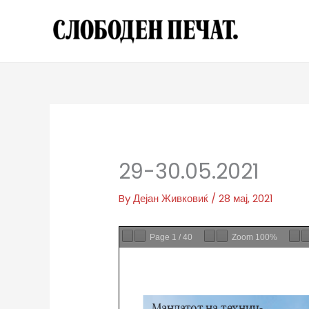
Skip
to
content
29-30.05.2021
By
Дејан Живковиќ
/
28 мај, 2021
Page
1
/
40
Zoom
100%