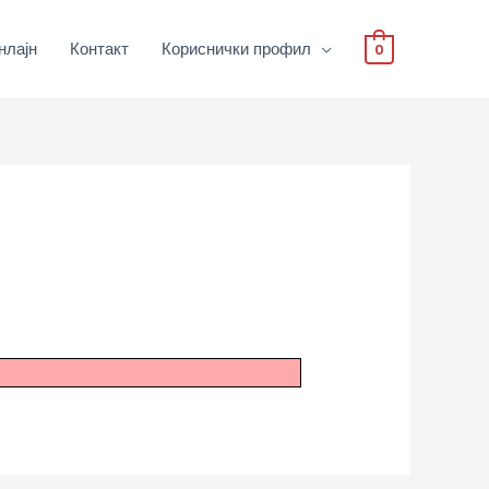
нлајн
Контакт
Кориснички профил
0