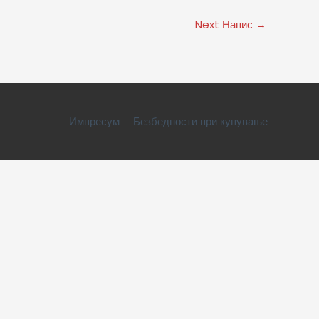
Next Напис
→
Импресум
Безбедности при купување