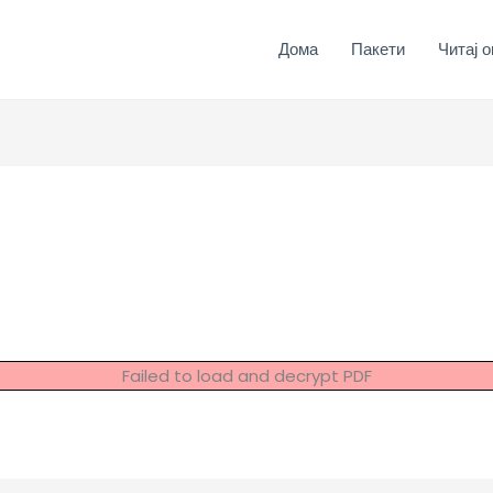
Дома
Пакети
Читај о
Failed to load and decrypt PDF