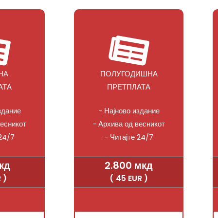
НА
ПОЛУГОДИШНА
АТА
ПРЕТПЛАТА
здание
- Најново издание
весникот
- Архива од весникот
 24/7
- Читајте 24/7
кд
2.800 мкд
 )
( 45 EUR )