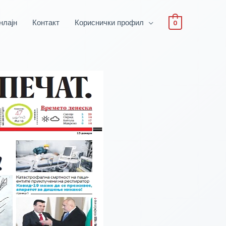
нлајн
Контакт
Кориснички профил
0