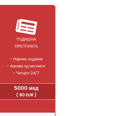
ГОДИШНА
ПРЕТПЛАТА
- Најново издание
- Архива од весникот
- Читајте 24/7
5000 мкд
( 80 EUR )