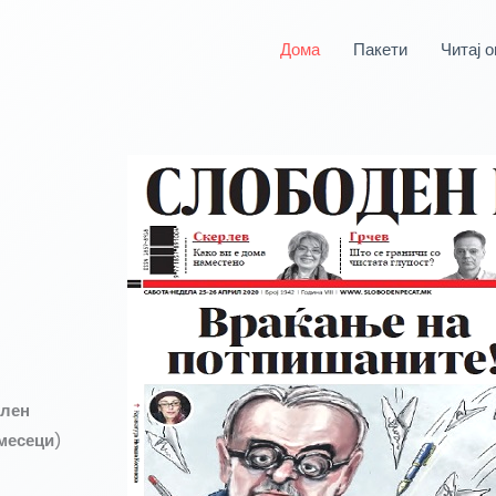
Дома
Пакети
Читај о
илен
2 месеци
)