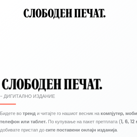
Skip
to
content
- ДИГИТАЛНО ИЗДАНИЕ
Бидете во
тренд
и читајте го нашиот весник на
компјутер, моб
телефон или таблет.
По купување на пакет претплата (
1, 6, 1
добивате пристап до
сите поставени онлајн изданија
.