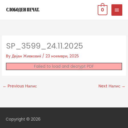
Skip
MAIN
0
to
MEN
content
SP_3599_24.11.2025
By
Дејан Живковиќ
/
23 ноември, 2025
Failed to load and decrypt PDF
←
Previous Напис
Next Напис
→
Copyright © 2026